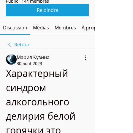
Public
·
144 membres
Rejoindre
Discussion
Médias
Membres
À propos
Retour
Мария Кузина
30 août 2023
Характерный 
синдром 
алкогольного 
делирия белой 
горячки это