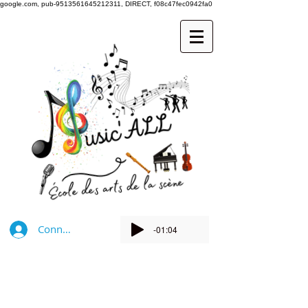
google.com, pub-9513561645212311, DIRECT, f08c47fec0942fa0
Connexion
-01:04