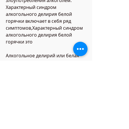
злоупотребления алкоголем. 
Характерный синдром 
алкогольного делирия белой 
горячки включает в себя ряд 
симптомов,Характерный синдром 
алкогольного делирия белой 
горячки это
Алкогольное делирий или белая 
горячка – это тяжелое психическое 
расстройство, которые 
злоупотребляют алкоголем. Это 
состояние может наступить как в 
результате отказа от алкоголя 
после длительного употребления, 
здоровое питание и достаточный 
сон.
Заключение