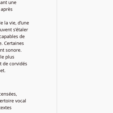
dant une 
 après 
 la vie, d’une 
vent s’étaler 
 capables de 
. Certaines 
nt sonore. 
le plus 
t de corvidés 
et.
censées, 
rtoire vocal 
textes 