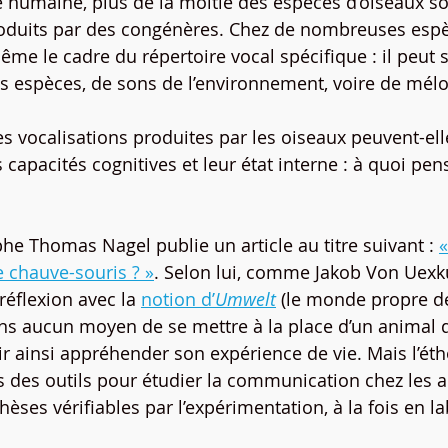
èce humaine, plus de la moitié des espèces d’oiseaux s
roduits par des congénères. Chez de nombreuses espèc
me le cadre du répertoire vocal spécifique : il peut s
es espèces, de sons de l’environnement, voire de mélo
les vocalisations produites par les oiseaux peuvent-el
 capacités cognitives et leur état interne : à quoi pens
he Thomas Nagel publie un article au titre suivant : 
«
ne chauve-souris ? »
. Selon lui, comme Jakob Von Uexkül
éflexion avec la 
notion d’
Umwelt
 (le monde propre d
ns aucun moyen de se mettre à la place d’un animal d
r ainsi appréhender son expérience de vie. Mais l’éth
des outils pour étudier la communication chez les a
èses vérifiables par l’expérimentation, à la fois en l