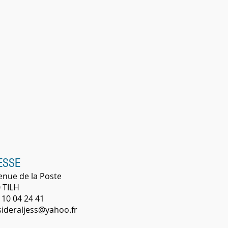
ESSE
enue de la Poste
 TILH
 10 04 24 41
 sideraljess@yahoo.fr