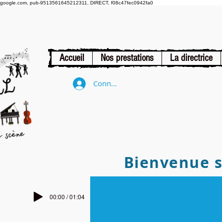
google.com, pub-9513561645212311, DIRECT, f08c47fec0942fa0
Accueil
Nos prestations
La directrice
Connexion
Bienvenue su
00:00 / 01:04