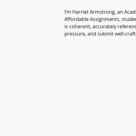
I’m Harriet Armstrong, an Acad
Affordable Assignments, studen
is coherent, accurately referen
pressure, and submit well-craf