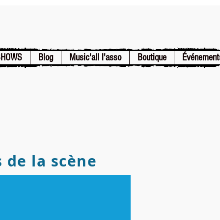
SHOWS
Blog
Music'all l'asso
Boutique
Événement
s de la scène