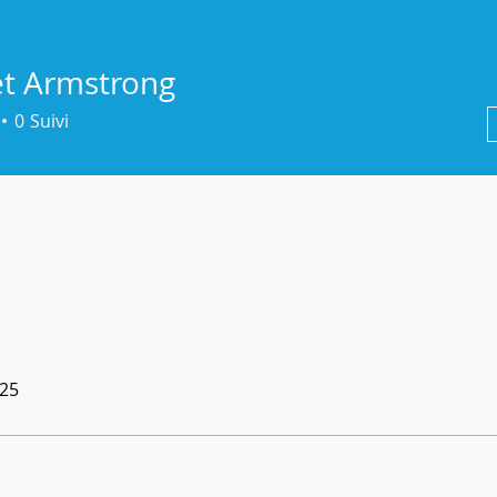
et Armstrong
0
Suivi
025