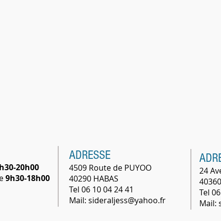
ADRESSE
ADR
h30-20h00
4509 Route de PUYOO
24 Av
he
9h30-18h00
40290 HABAS
40360
Tel 06 10 04 24 41
Tel 06
Mail: sideraljess@yahoo.fr
Mail: