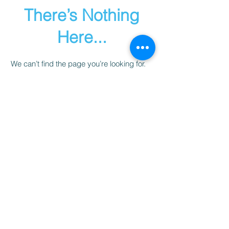
There’s Nothing
Here...
We can’t find the page you’re looking for.
Check the URL, or head back home.
Go Home
HORAIRES
Lundi-Vendredi
9h30-20h00
​Samedi-Dimanche
9h30-18h00
ADRESSE
ADRESSE
4509 Route de PUYOO
24 Avenue de la Poste
40290 HABAS
40360 TILH
Tel
06 10 04 24 41
Tel
06 10 04 24 41
Mail: sideraljess@yahoo.fr
Mail: sideraljess@yahoo.fr