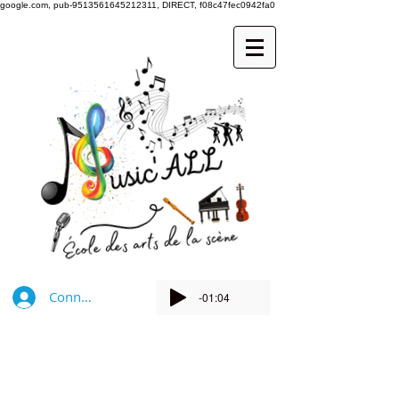
google.com, pub-9513561645212311, DIRECT, f08c47fec0942fa0
Connexion
-01:04