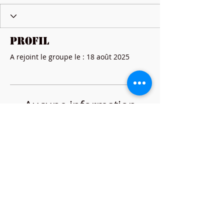
Profil
A rejoint le groupe le : 18 août 2025
Aucune information
Lorsque ce membre ajoutera des
informations sur lui-même, vous les
verrez ici.
HORAIRES
Lundi-Vendredi
9h30-20h00
​Samedi-Dimanche
9h30-18h00