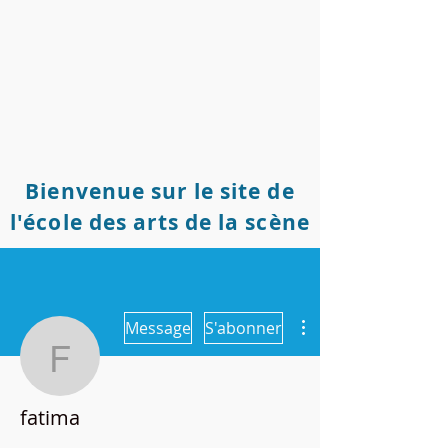
Bienvenue sur le site de
l'école des arts de la scène
Plus d'actions
Message
S'abonner
fatima
fatima