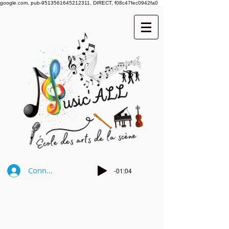
google.com, pub-9513561645212311, DIRECT, f08c47fec0942fa0
Connexion
-01:04