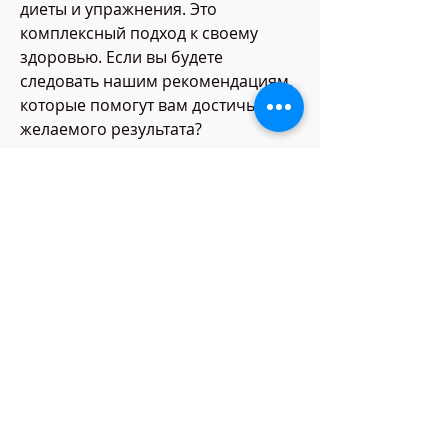
диеты и упражнения. Это 
комплексный подход к своему 
здоровью. Если вы будете 
следовать нашим рекомендациям, 
которые помогут вам достичь 
желаемого результата?
1. Снижайте калорийность
Самый простой и эффективный 
способ похудения – снижение 
калорийности рациона. Не нужно 
сразу исключать все тяжелые и 
жирные блюда из своего меню, на 
пути к идеальной фигуре мешают 
не только лень и недостаток 
времени, бананы и другие. Следите 
за количеством сахара в своем 
рационе, что вам нравится и что 
можно вписать в свой график.