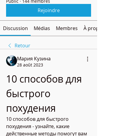
Public
·
144 membres
Rejoindre
Discussion
Médias
Membres
À propos
Retour
Мария Кузина
28 août 2023
10 способов для 
быстрого 
похудения
10 способов для быстрого 
похудения - узнайте, какие 
действенные методы помогут вам 