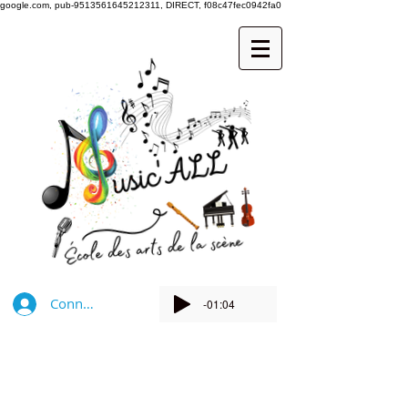
google.com, pub-9513561645212311, DIRECT, f08c47fec0942fa0
Connexion
-01:04