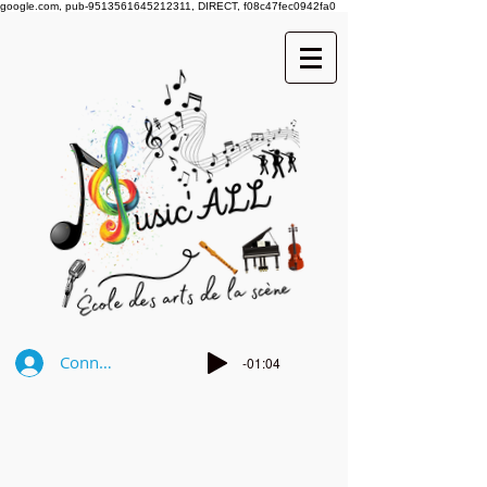
google.com, pub-9513561645212311, DIRECT, f08c47fec0942fa0
Connexion
-01:04