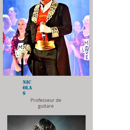
Nic
ola
s
Professeur de
guitare