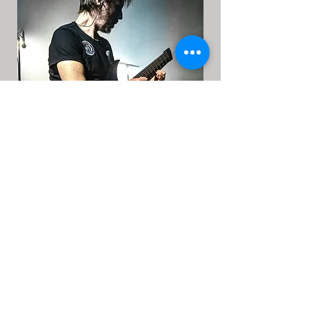
E
r
ic
Professeur de
guitare