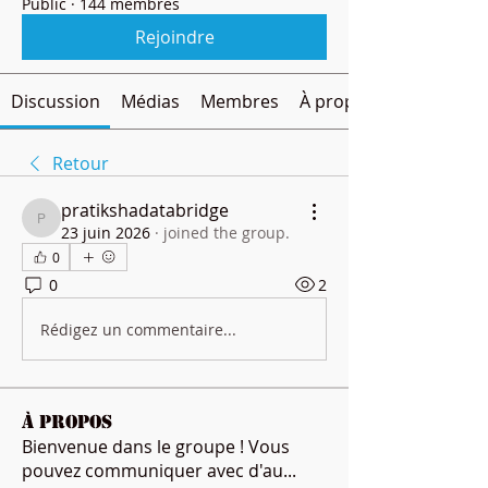
Public
·
144 membres
Rejoindre
Discussion
Médias
Membres
À propos
Retour
pratikshadatabridge
pratikshadatabridge
23 juin 2026
·
joined the group.
0
0
2
Rédigez un commentaire...
À propos
Bienvenue dans le groupe ! Vous
pouvez communiquer avec d'au
...