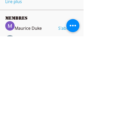
Lire plus
membres
Maurice Duke
S'abonner
Ricky B Littles.
S'abonner
Peter Jones
S'abonner
amol shinde
S'abonner
anthonymills021
S'abonner
anthonymills021
Voir tous les membres (144)