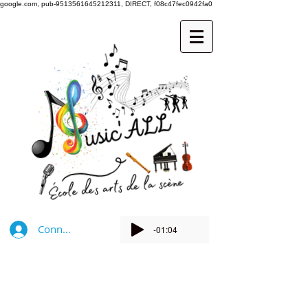
google.com, pub-9513561645212311, DIRECT, f08c47fec0942fa0
Connexion
-01:04