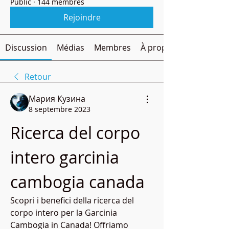
Public
·
144 membres
Rejoindre
Discussion
Médias
Membres
À propos
Retour
Мария Кузина
8 septembre 2023
Ricerca del corpo 
intero garcinia 
cambogia canada
Scopri i benefici della ricerca del 
corpo intero per la Garcinia 
Cambogia in Canada! Offriamo 