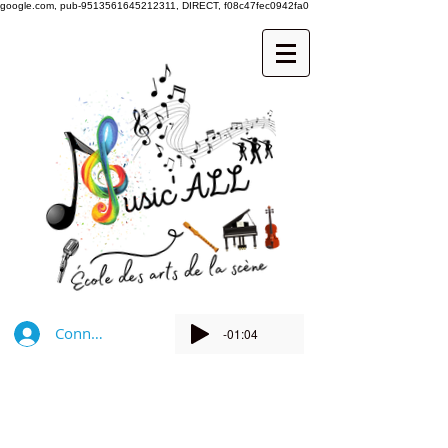
google.com, pub-9513561645212311, DIRECT, f08c47fec0942fa0
Connexion
-01:04