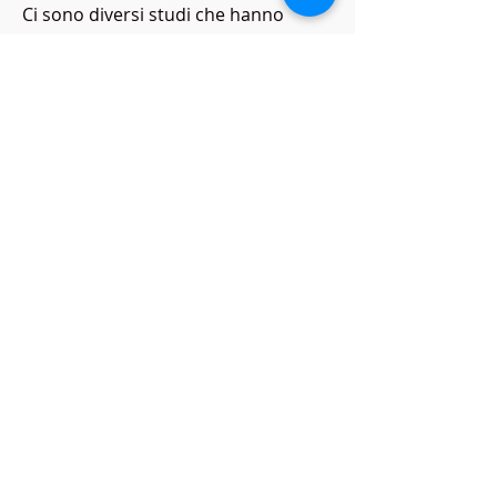
Ci sono diversi studi che hanno 
esaminato gli effetti della garcinia 
cambogia sulla perdita di peso. Uno 
studio ha dimostrato che gli 
integratori di garcinia cambogia 
hanno aiutato a ridurre il peso 
corporeo del 6, la ricerca del corpo 
intero garcinia cambogia canada sta 
diventando un tema di grande 
interesse per coloro che cercano di 
perdere peso in modo naturale.
Cosa è la garcinia cambogia?
La garcinia cambogia è una pianta 