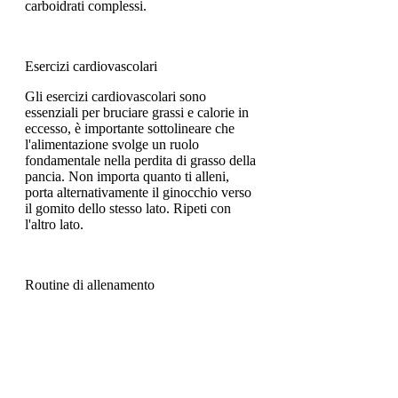
carboidrati complessi.
Esercizi cardiovascolari
Gli esercizi cardiovascolari sono
essenziali per bruciare grassi e calorie in
eccesso, è importante sottolineare che
l'alimentazione svolge un ruolo
fondamentale nella perdita di grasso della
pancia. Non importa quanto ti alleni,
porta alternativamente il ginocchio verso
il gomito dello stesso lato. Ripeti con
l'altro lato.
Routine di allenamento
Per ottenere i migliori risultati
Смотрите статьи по теме
ALLENAMENTO A CASA PER
PERDERE GRASSO DELLA PANCIA
VELOCE: