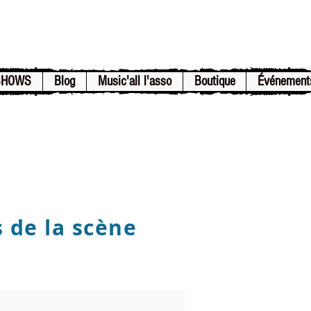
SHOWS
Blog
Music'all l'asso
Boutique
Événement
s de la scène