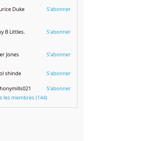
rice Duke
S'abonner
ky B Littles.
S'abonner
er Jones
S'abonner
l shinde
S'abonner
honymills021
S'abonner
mills021
us les membres (144)