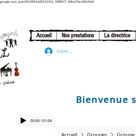
google.com, pub-9513561645212311, DIRECT, f08c47fec0942fa0
Accueil
Nos prestations
La directrice
Connexion
Bienvenue su
00:00 / 01:04
Accueil
Groupes
Groupe 