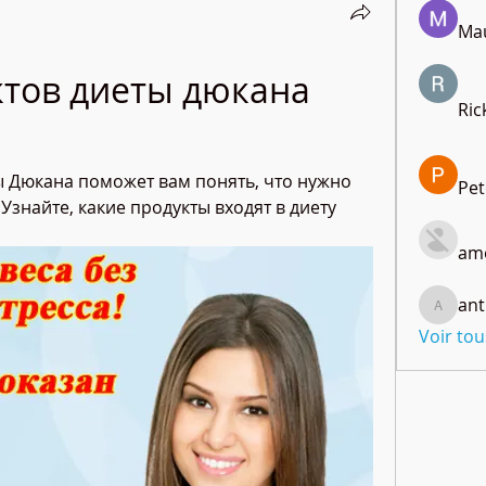
Mau
тов диеты дюкана 
Ric
 Дюкана поможет вам понять, что нужно 
Pet
Узнайте, какие продукты входят в диету 
amo
ant
anthony
Voir to