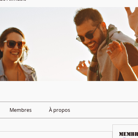
Membres
À propos
membr