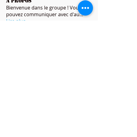
À propos
Bienvenue dans le groupe ! Vous
pouvez communiquer avec d'au
...
Lire plus
membres
Voir tous les membres (144)
HORAIRES
Lundi-Vendredi
9h30-20h00
​Samedi-Dimanche
9h30-18h00
ADRESSE
ADRESSE