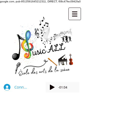
google.com, pub-9513561645212311, DIRECT, f08c47fec0942fa0
Connexion
-01:04