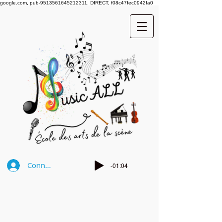
google.com, pub-9513561645212311, DIRECT, f08c47fec0942fa0
Connexion
-01:04