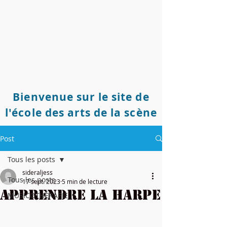
Bienvenue sur le site de
l'école des arts de la scène
Post
Tous les posts
sideraljess
Tous les posts
17 sept. 2023
5 min de lecture
Apprendre la harpe
MUSICOTHÉRAPIE