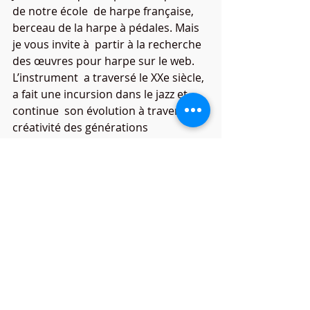
de notre école  de harpe française, 
berceau de la harpe à pédales. Mais 
je vous invite à  partir à la recherche 
des œuvres pour harpe sur le web.
L’instrument  a traversé le XXe siècle, 
a fait une incursion dans le jazz et 
continue  son évolution à travers la 
créativité des générations 
montantes.
Si j’ai des questions, des doutes, 
besoin de renseignements ?
N'hésitez pas à nous contacter nous 
vous mettrons en relation avec 
notre professeur de harpe GALA.