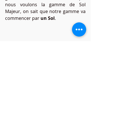
nous voulons la gamme de Sol 
Majeur, on sait que notre gamme va 
commencer par 
un Sol
.
A partir de là, on écrit toutes les 
autres notes naturelles de la gamme, 
c’est-à-dire les six autres notes 
différentes, et la première note 
répétée à l’octave.