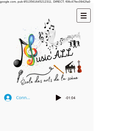
google.com, pub-9513561645212311, DIRECT, f08c47fec0942fa0
Connexion
-01:04