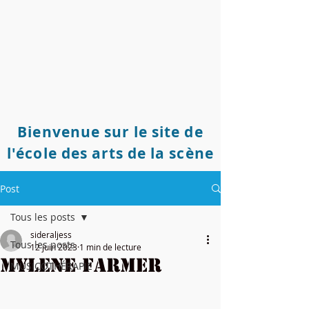
Bienvenue sur le site de
l'école des arts de la scène
Post
Tous les posts
sideraljess
Tous les posts
12 juin 2023
1 min de lecture
MYLENE FARMER
MUSICOTHÉRAPIE