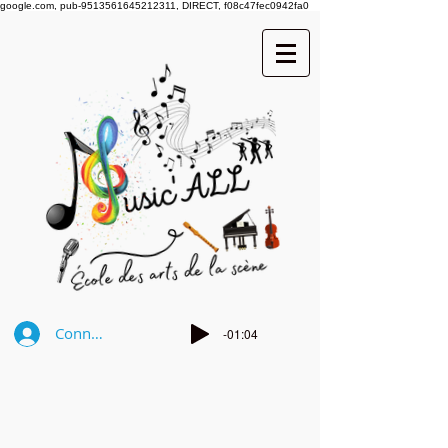
google.com, pub-9513561645212311, DIRECT, f08c47fec0942fa0
Connexion
-01:04