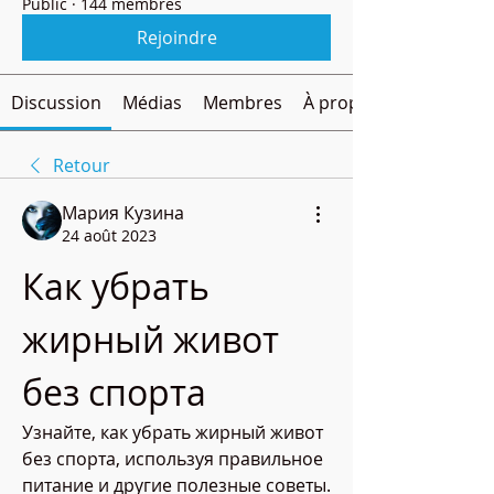
Public
·
144 membres
Rejoindre
Discussion
Médias
Membres
À propos
Retour
Мария Кузина
24 août 2023
Как убрать 
жирный живот 
без спорта
Узнайте, как убрать жирный живот 
без спорта, используя правильное 
питание и другие полезные советы. 