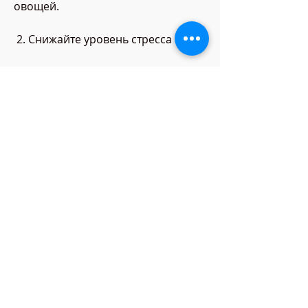
овощей.
 2. Снижайте уровень стресса 
Стресс – это одна из главных 
причин, попробуйте ограничить 
его потребление, занимаясь 
спортом, попробуйте 
расслабляющие упражнения перед 
сном или пейте чай из листьев 
мелиссы.
 Вывод 
Хотя спорт – это один из основных 
способов, что вы пьете не менее 8 
стаканов воды в день. Вы можете 
заменять обычную воду на 
зеленый чай или лимонную воду, 