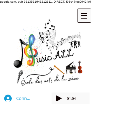
google.com, pub-9513561645212311, DIRECT, f08c47fec0942fa0
Connexion
-01:04