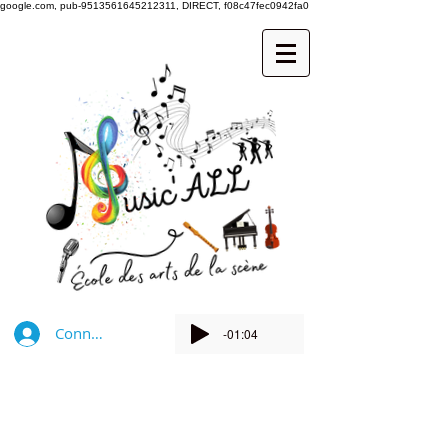
google.com, pub-9513561645212311, DIRECT, f08c47fec0942fa0
Connexion
-01:04