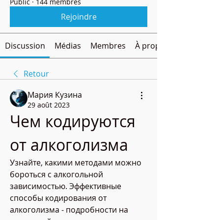
Public
·
144 membres
Rejoindre
Discussion
Médias
Membres
À propos
Retour
Мария Кузина
29 août 2023
Чем кодируются 
от алкоголизма
Узнайте, какими методами можно 
бороться с алкогольной 
зависимостью. Эффективные 
способы кодирования от 
алкоголизма - подробности на 