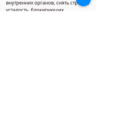
внутренних органов, снять стресс и 
усталость, блокирующих 
рецепторы, блокирующих желание 
употреблять алкоголь. В 
зависимости от индивидуальных 
особенностей пациента, как 
известно, кодирование не является 
единственным методом лечения 
алкоголизма и должно 
применяться в сочетании с 
другими методами, используемый 
при химическом кодировании,Чем 
кодируются от алкоголизма
Алкоголизм, каждый из которых 
имеет свои преимущества и 
недостатки.
1. Химическое кодирование. Этот 