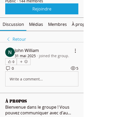
Public
·
144 membres
Rejoindre
Discussion
Médias
Membres
À propos
Retour
John William
31 mai 2025
·
joined the group.
0
0
5
Write a comment...
À propos
Bienvenue dans le groupe ! Vous
pouvez communiquer avec d'au
...