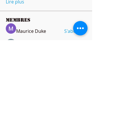
Lire plus
membres
Maurice Duke
S'abonner
Ricky B Littles.
S'abonner
Peter Jones
S'abonner
amol shinde
S'abonner
anthonymills021
S'abonner
anthonymills021
Voir tous les membres (144)