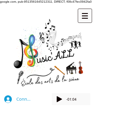
google.com, pub-9513561645212311, DIRECT, f08c47fec0942fa0
Connexion
-01:04