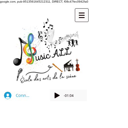
google.com, pub-9513561645212311, DIRECT, f08c47fec0942fa0
Connexion
-01:04