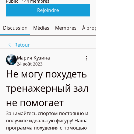
Public
·
144 membres
Rejoindre
Discussion
Médias
Membres
À propos
Retour
Мария Кузина
24 août 2023
Не могу похудеть 
тренажерный зал 
не помогает
Занимайтесь спортом постоянно и 
получите идеальную фигуру! Наша 
программа похудения с помощью 