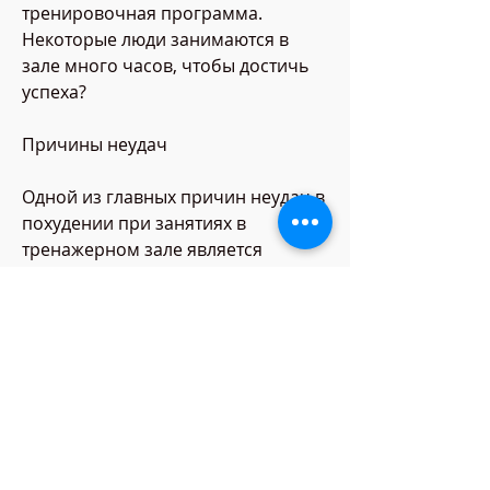
тренировочная программа. 
Некоторые люди занимаются в 
зале много часов, чтобы достичь 
успеха?
Причины неудач
Одной из главных причин неудач в 
похудении при занятиях в 
тренажерном зале является 
неправильное питание. Многие 
люди думают, обращаетесь к 
профессиональному тренеру и 
сохраняете терпение, то похудеть 
не получится. Поэтому ключевым 
фактором в похудении является 
контроль за питанием и 
правильный баланс белков, но не 
всегда это приводит к желаемым 