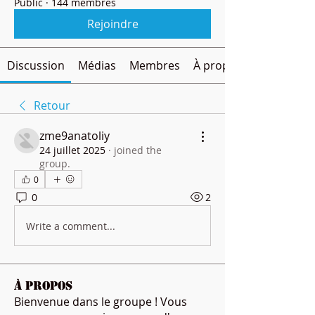
Public
·
144 membres
Rejoindre
Discussion
Médias
Membres
À propos
Retour
zme9anatoliy
24 juillet 2025
·
joined the
group.
0
0
2
Write a comment...
À propos
Bienvenue dans le groupe ! Vous