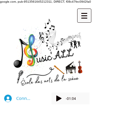
google.com, pub-9513561645212311, DIRECT, f08c47fec0942fa0
Connexion
-01:04