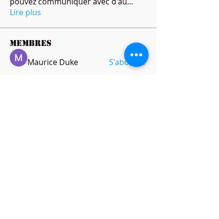
pouvez communiquer avec d'au
...
Lire plus
membres
Maurice Duke
S'abonner
Ricky B Littles.
S'abonner
Peter Jones
S'abonner
amol shinde
S'abonner
anthonymills021
S'abonner
anthonymills021
Voir tous les membres (144)