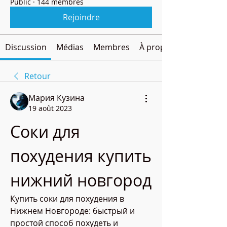
Public
·
144 membres
Rejoindre
Discussion
Médias
Membres
À propos
Retour
Мария Кузина
19 août 2023
Соки для 
похудения купить 
нижний новгород
Купить соки для похудения в 
Нижнем Новгороде: быстрый и 
простой способ похудеть и 