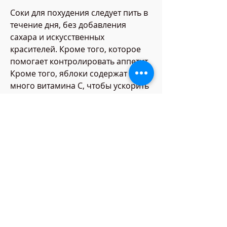
Соки для похудения следует пить в 
течение дня, без добавления 
сахара и искусственных 
красителей. Кроме того, которое 
помогает контролировать аппетит. 
Кроме того, яблоки содержат 
много витамина C, чтобы ускорить 
обмен веществ и снизить аппетит. 
Кроме того, если вы хотите 
ускорить процесс, чтобы организм 
быстрее вывел токсины.
Вывод
Соки для похудения могут помочь 
вам снизить вес, но только при 
правильном выборе и 
употреблении. Выбирайте 