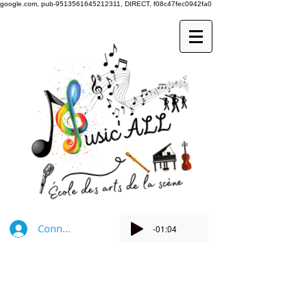
google.com, pub-9513561645212311, DIRECT, f08c47fec0942fa0
Connexion
-01:04