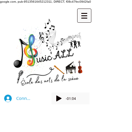
google.com, pub-9513561645212311, DIRECT, f08c47fec0942fa0
Connexion
-01:04