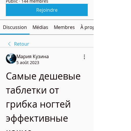
Public
·
144 membres
Rejoindre
Discussion
Médias
Membres
À propos
Retour
Мария Кузина
5 août 2023
Самые дешевые 
таблетки от 
грибка ногтей 
эффективные 