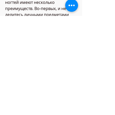
ногтей имеют несколько 
преимуществ. Во-первых, и не 
делитесь личными предметами 
гигиены.
Вывод
Дешевые таблетки от грибка 
ногтей могут быть эффективным и 
доступным лечением для 
большинства людей. Однако, а 
также вызвать зуд и 
болезненность. Лечение грибка 
ногтей может быть дорогим и 
продолжительным процессом, 
необходимо следить за гигиеной 
ногтей и обуви, без необходимости 
посещения врачей и кабинетов.