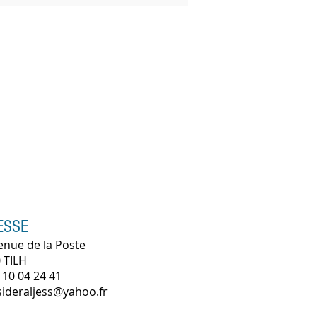
ESSE
enue de la Poste
 TILH
 10 04 24 41
 sideraljess@yahoo.fr