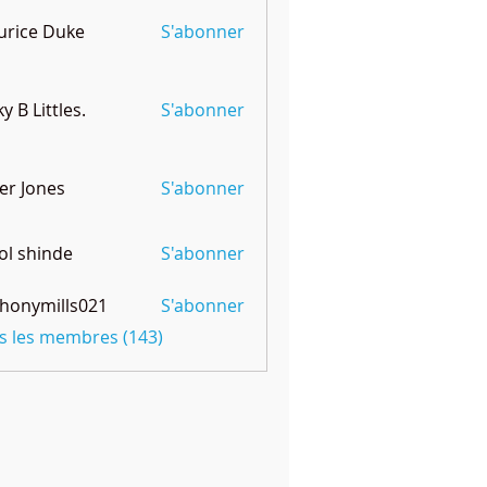
rice Duke
S'abonner
ky B Littles.
S'abonner
er Jones
S'abonner
l shinde
S'abonner
honymills021
S'abonner
mills021
us les membres (143)