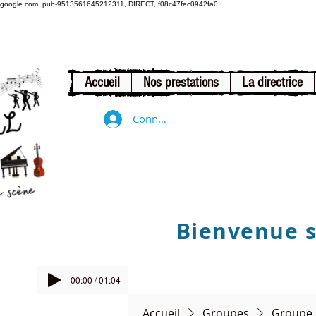
google.com, pub-9513561645212311, DIRECT, f08c47fec0942fa0
Accueil
Nos prestations
La directrice
Connexion
Bienvenue su
00:00 / 01:04
Accueil
Groupes
Groupe 