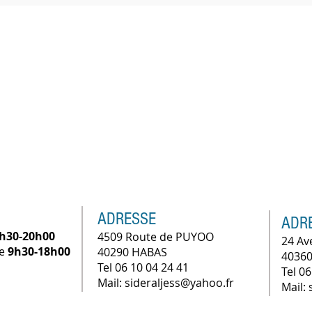
ADRESSE
ADR
h30-20h00
4509 Route de PUYOO
24 Av
he
9h30-18h00
40290 HABAS
40360
Tel 06 10 04 24 41
Tel 06
Mail: sideraljess@yahoo.fr
Mail: