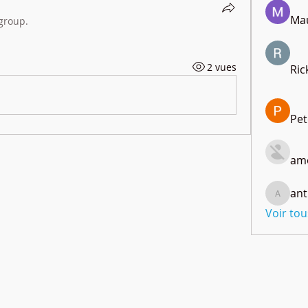
Mau
 group.
2 vues
Ric
Pet
amo
ant
anthony
Voir to