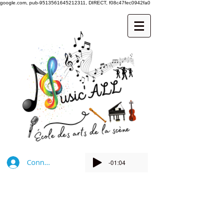
google.com, pub-9513561645212311, DIRECT, f08c47fec0942fa0
Connexion
-01:04