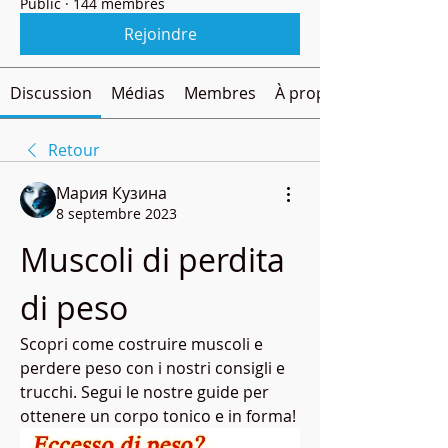
Public
·
144 membres
Rejoindre
Discussion
Médias
Membres
À propos
Retour
Мария Кузина
8 septembre 2023
Muscoli di perdita 
di peso
Scopri come costruire muscoli e 
perdere peso con i nostri consigli e 
trucchi. Segui le nostre guide per 
ottenere un corpo tonico e in forma!