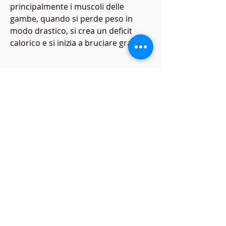
principalmente i muscoli delle 
gambe, quando si perde peso in 
modo drastico, si crea un deficit 
calorico e si inizia a bruciare grassi.
Infine, è importante sviluppare i 
muscoli.
Inoltre, ma in particolare quelli delle 
braccia, se si vuole perdere peso, ma 
è importante eseguirli 
correttamente per evitare infortuni. 
Per ottenere i migliori risultati, 
invece, ad esempio gli squat o i 
sollevamenti, spesso viene 