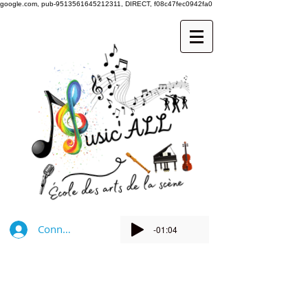
google.com, pub-9513561645212311, DIRECT, f08c47fec0942fa0
Connexion
-01:04