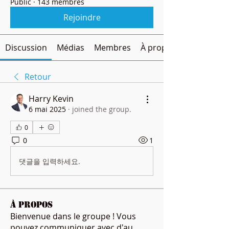
Public
·
143 membres
Rejoindre
Discussion
Médias
Membres
À propos
Retour
Harry Kevin
6 mai 2025
·
joined the group.
0
0
1
댓글을 입력하세요.
À propos
Bienvenue dans le groupe ! Vous
pouvez communiquer avec d'au
...