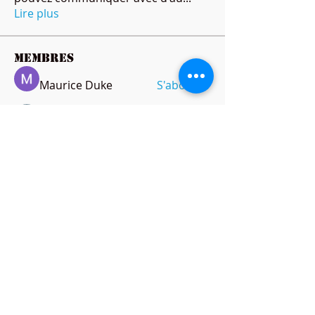
Lire plus
membres
Maurice Duke
S'abonner
Ricky B Littles.
S'abonner
Peter Jones
S'abonner
amol shinde
S'abonner
anthonymills021
S'abonner
anthonymills021
Voir tous les membres (143)