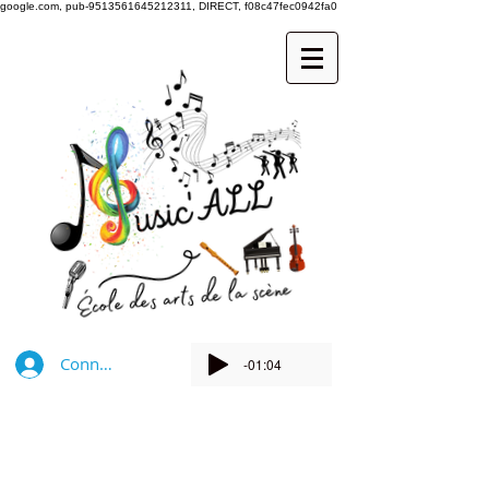
google.com, pub-9513561645212311, DIRECT, f08c47fec0942fa0
Connexion
-01:04