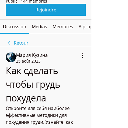
Public
·
144 membres
Rejoindre
Discussion
Médias
Membres
À propos
Retour
Мария Кузина
25 août 2023
Как сделать 
чтобы грудь 
похудела
Откройте для себя наиболее 
эффективные методики для 
похудения груди. Узнайте, как 